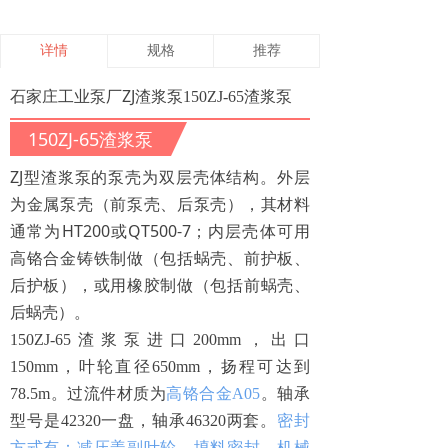
详情
规格
推荐
石家庄工业泵厂ZJ渣浆泵
150ZJ-65渣浆泵
150ZJ-65渣浆泵
ZJ
型渣浆泵的泵壳为双层壳体结构。外层
为金属泵壳（前泵壳、后泵壳），其材料
HT200
QT500-7
通常为
或
；内层壳体可用
高铬合金铸铁制做（包括蜗壳、前护板、
后护板），或用橡胶制做（包括前蜗壳、
后蜗壳）。
150ZJ-65渣浆泵进口200mm，出口
150mm，叶轮直径650mm，扬程可达到
78.5m。过流件材质为
高铬合金A05
。轴承
型号是42320一盘，轴承46320两套。
密封
方式有：减压盖副叶轮，填料密封，机械