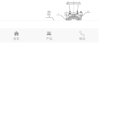
낀
뀵
ꂅ
首页
产品
电话