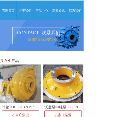
官网首页
关于我们
产品中心
新闻资讯
联系我们
CONTACT 联系我们
渣浆泵行业领导者
共
9
个产品
叶轮THG30137LPT1A05蜗壳GHG30131A05前护板GHG30013LPT1A05后护板GHG30041A05
沃曼泵中继泵300LPT-SHG配件GHG30013LPT1A05前护板
石家庄泵业
石家庄泵业